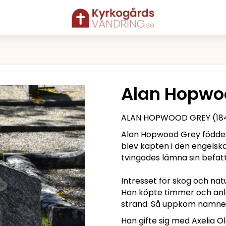
Alan Hopwo
ALAN HOPWOOD GREY (1843
Alan Hopwood Grey föddes 1
blev kapten i den engelsk
tvingades lämna sin befatt
Intresset för skog och nat
Han köpte timmer och anla
strand. Så uppkom namne
Han gifte sig med Axelia O