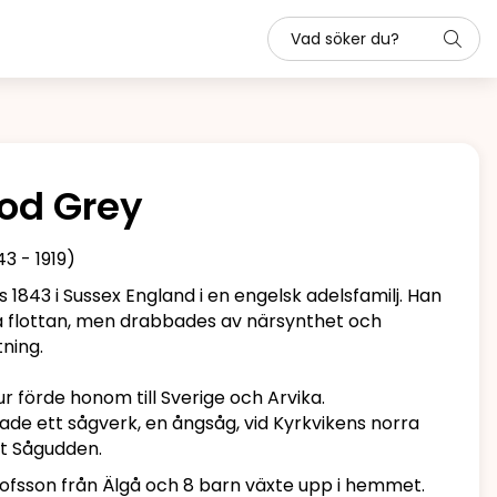
od Grey
 - 1919)
843 i Sussex England i en engelsk adelsfamilj. Han
a flottan, men drabbades av närsynthet och
ning.
ur förde honom till Sverige och Arvika.
de ett sågverk, en ångsåg, vid Kyrkvikens norra
t Sågudden.
lofsson från Älgå och 8 barn växte upp i hemmet.