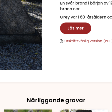
En svår brand i början av
brann ner.
Grey var i 60-årsåldern o
Läs mer
Utskriftsvänlig version (PDF
Närliggande gravar