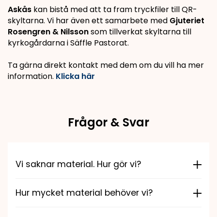
Askås
kan bistå med att ta fram tryckfiler till QR-
skyltarna. Vi har även ett samarbete med
Gjuteriet
Rosengren & Nilsson
som tillverkat skyltarna till
kyrkogårdarna i Säffle Pastorat.
Ta gärna direkt kontakt med dem om du vill ha mer
information.
Klicka här
Frågor & Svar
Vi saknar material. Hur gör vi?
En förutsättning för att kunna vara en del av
Hur mycket material behöver vi?
Kyrkogårdsvandring.se är att ni inom pastoratet har
ett material att lyfta fram på sajten. Saknar ni detta
Det finns inget uttalat att ett visst antal av era