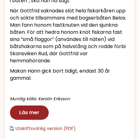
i båten”, ska han ha sagt.
När Gottfrid saknades slöt hela fiskarkåren upp
och sökte tillsammans med bogserbåten Belos.
Man fann honom fastknuten vid den sjunkna
båten. För att hedra honom knöt fiskarna fast
sina ”små flaggor” (användes till näten) vid
båtshakarna som på halvstång och rodde förbi
Skansviken Rud, där Gottfrid var
hemmahörande.
Makan Hann gick bort tidigt, endast 30 år
gammal.
Muntlig källa: Kerstin Eriksson
Läs mer
Utskriftsvänlig version (PDF)