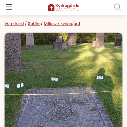
Värmland
/
Säffle
/
Millesvik kyrkogård