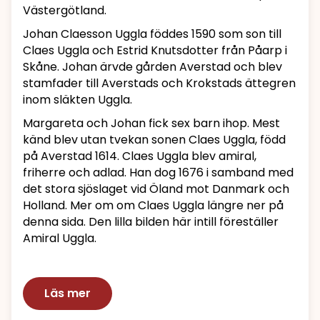
Västergötland.
Johan Claesson Uggla föddes 1590 som son till
Claes Uggla och Estrid Knutsdotter från Påarp i
Skåne. Johan ärvde gården Averstad och blev
stamfader till Averstads och Krokstads ättegren
inom släkten Uggla.
Margareta och Johan fick sex barn ihop. Mest
känd blev utan tvekan sonen Claes Uggla, född
på Averstad 1614. Claes Uggla blev amiral,
friherre och adlad. Han dog 1676 i samband med
det stora sjöslaget vid Öland mot Danmark och
Holland. Mer om om Claes Uggla längre ner på
denna sida. Den lilla bilden här intill föreställer
Amiral Uggla.
Läs mer