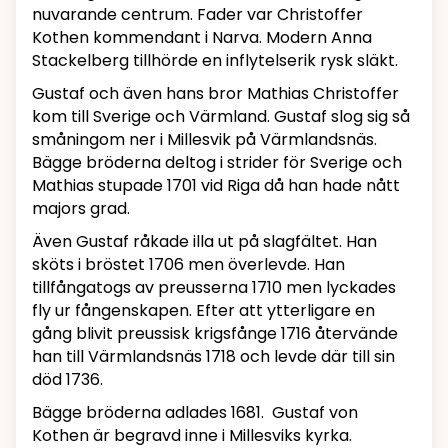
nuvarande centrum. Fader var Christoffer
Kothen kommendant i Narva. Modern Anna
Stackelberg tillhörde en inflytelserik rysk släkt.
Gustaf och även hans bror Mathias Christoffer
kom till Sverige och Värmland. Gustaf slog sig så
småningom ner i Millesvik på Värmlandsnäs.
Bägge bröderna deltog i strider för Sverige och
Mathias stupade 1701 vid Riga då han hade nått
majors grad.
Även Gustaf råkade illa ut på slagfältet. Han
sköts i bröstet 1706 men överlevde. Han
tillfångatogs av preusserna 1710 men lyckades
fly ur fångenskapen. Efter att ytterligare en
gång blivit preussisk krigsfånge 1716 återvände
han till Värmlandsnäs 1718 och levde där till sin
död 1736.
Bägge bröderna adlades 1681. Gustaf von
Kothen är begravd inne i Millesviks kyrka.