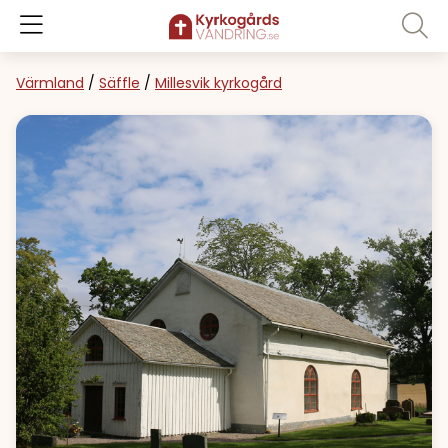
Värmland
/
Säffle
/
Millesvik kyrkogård