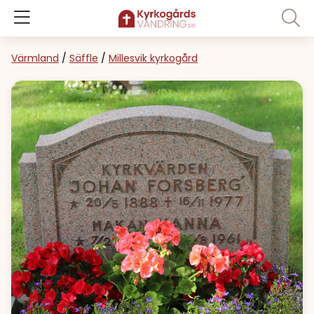
Värmland
/
Säffle
/
Millesvik kyrkogård