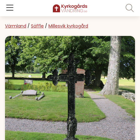
Värmland
/
Säffle
/
Millesvik kyrkogård