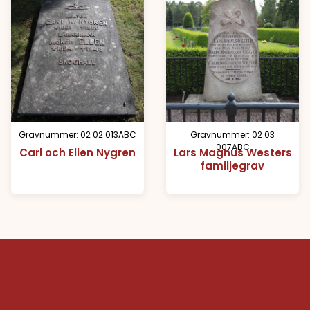
Gravnummer: 02 02 013ABC
Gravnummer: 02 03
007ABC
Carl och Ellen Nygren
Lars Magnus Westers
familjegrav