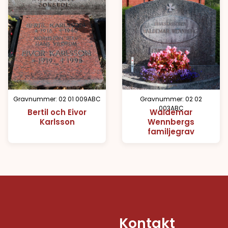
Gravnummer: 02 01 009ABC
Gravnummer: 02 02
003ABC
Bertil och Eivor
Waldemar
Karlsson
Wennbergs
familjegrav
Kontakt