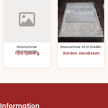
Gravnummer:
Gravnummer: 02 01 004ABC
Minneslunden
Tyra Sjöberg
Gordon Jacobsson
Information