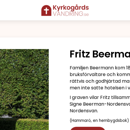
Fritz Beerm
Familjen Beermann kom 1885 
bruksförvaltare och kom
rättvis och godhjärtad ma
men inte satte hotelsen i 
I graven vilar Fritz till
Signe Beerman-Nordensva
Nordensvan.
(Hammarö, en hembygdsbok)