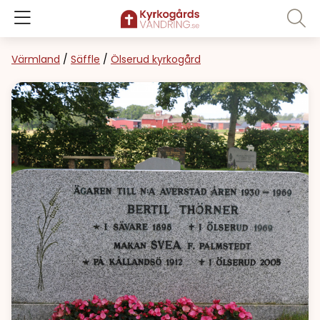
Värmland
/
Säffle
/
Ölserud kyrkogård