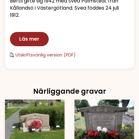
Bertil gifte sig 1942 med Svea Palmstedt från
Kållandsö i Västergötland. Svea föddes 24 juli
1912.
Läs mer
Utskriftsvänlig version (PDF)
Närliggande gravar