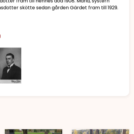
otter fram till hennes död 1908. Maria, systern
dotter skötte sedan gården Gärdet fram till 1929.
)