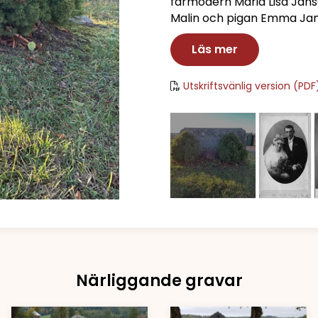
farmodern Maria Lisa Jansd
Malin och pigan Emma Jans
Läs mer
Utskriftsvänlig version (PDF
Närliggande gravar