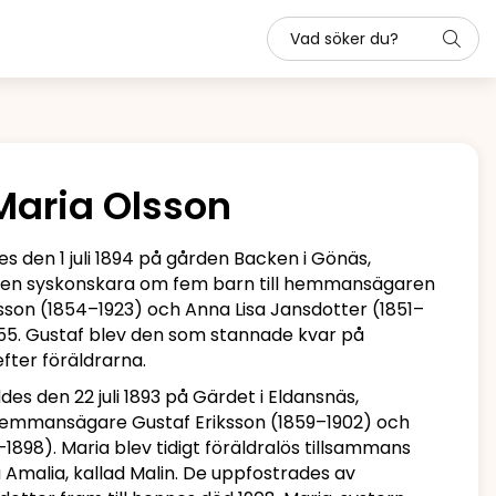
Maria Olsson
s den 1 juli 1894 på gården Backen i Gönäs,
 i en syskonskara om fem barn till hemmansägaren
sson (1854–1923) och Anna Lisa Jansdotter (1851–
55. Gustaf blev den som stannade kvar på
fter föräldrarna.
des den 22 juli 1893 på Gärdet i Eldansnäs,
 hemmansägare Gustaf Eriksson (1859–1902) och
1898). Maria blev tidigt föräldralös tillsammans
 Amalia, kallad Malin. De uppfostrades av