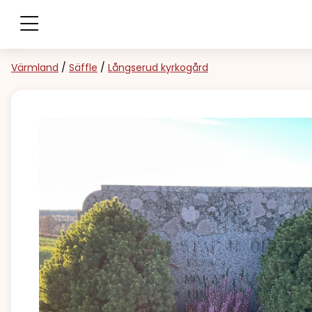
Värmland
/
Säffle
/
Långserud kyrkogård