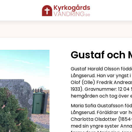
Gustaf och 
Gustaf Harald Olsson födde
Långserud. Han var yngst
Olof (Olle) Fredrik Andrea
1933). Gravnummer: 12 04 
hemgården och tog över e
Maria Sofia Gustafsson föd
Långserud. Föräldrar var
Charlotta Olsdotter (1854–
med sin yngre syster Anna