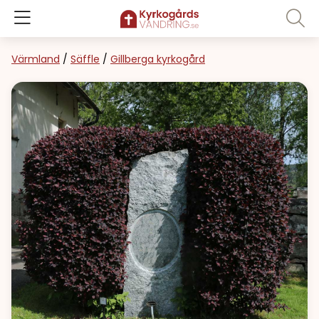
Värmland
/
Säffle
/
Gillberga kyrkogård