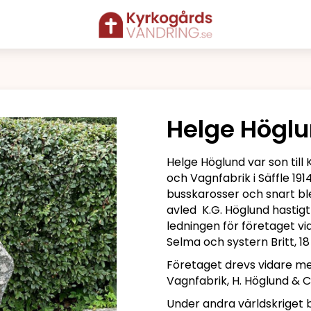
Helge Högl
Helge Höglund var son til
och Vagnfabrik i Säffle 1914
busskarosser och snart bl
avled K.G. Höglund hastigt
ledningen för företaget vid
Selma och systern Britt, 1
Företaget drevs vidare me
Vagnfabrik, H. Höglund & C
Under andra världskriget