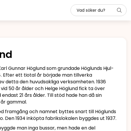
und
l Karl Gunnar Höglund som grundade Höglunds Hjul-
. Efter ett tiotal år började man tillverka
ev detta den huvudsakliga verksamheten. 1936
 vid 50 år ålder och Helge Höglund fick ta över
 endast 21 års ålder. Till stöd hade han då sin
8 år gammal.
d framgång och namnet byttes snart till Höglunds
o. Den 1934 inköpta fabrikslokalen byggdes ut 1937.
 byggde man inga bussar, men hade en del