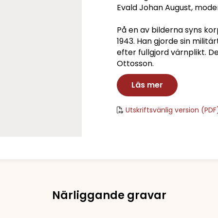
Evald Johan August, moder
På en av bilderna syns korp
1943. Han gjorde sin militä
efter fullgjord värnplikt. D
Ottosson.
Läs mer
Utskriftsvänlig version (PDF
Närliggande gravar