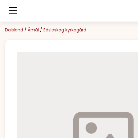
Dalsland
/
Åmål
/
Edsleskog kyrkogård