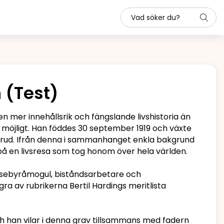
n (Test)
en mer innehållsrik och fängslande livshistoria än
 möjligt. Han föddes 30 september 1919 och växte
erud. Ifrån denna i sammanhanget enkla bakgrund
på en livsresa som tog honom över hela världen.
 resebyråmogul, biståndsarbetare och
ra av rubrikerna Bertil Hardings meritlista
h han vilar i denna grav tillsammans med fadern