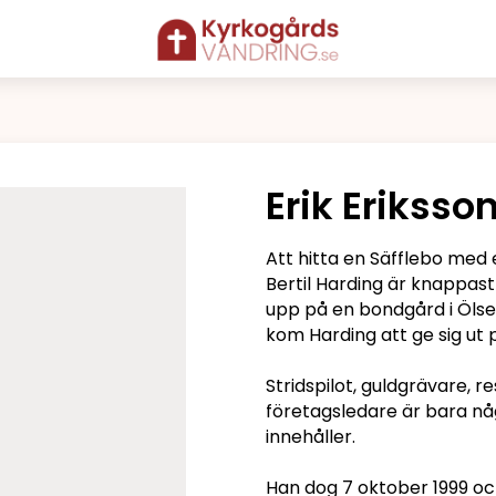
Erik Eriksso
Att hitta en Säfflebo med 
Bertil Harding är knappast
upp på en bondgård i Öls
kom Harding att ge sig ut 
Stridspilot, guldgrävare,
företagsledare är bara någ
innehåller. ­
Han dog 7 oktober 1999 oc